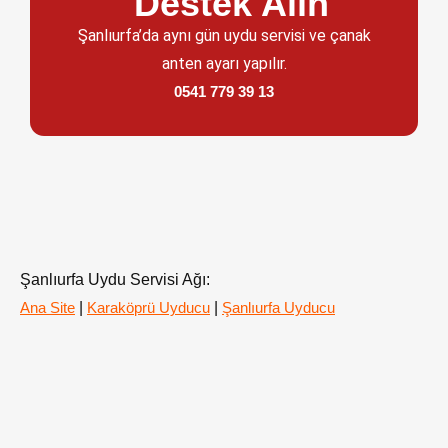
Destek Alın
Şanlıurfa’da aynı gün uydu servisi ve çanak
anten ayarı yapılır.
0541 779 39 13
Şanlıurfa Uydu Servisi Ağı:
|
|
Ana Site
Karaköprü Uyducu
Şanlıurfa Uyducu