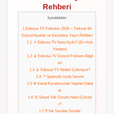
Rehberi
İçindekiler
1
Edessa TV Frekansı 2026 – Türksat 4A
Güncel Ayarlar ve Kesintisiz Yayın Rehberi
1.1
📌 Edessa TV Nasıl Açılır? (En Hızlı
Yöntem)
1.2
📡 Edessa TV Güncel Frekans Bilgil
eri
1.3
📡 Edessa TV Neden Çekmiyor?
1.4
📍 Şanlıurfa Uydu Servisi
1.5
⚙️ Kanal Kurulumunda Yapılan Hatal
ar
1.6
🚀 Sinyal Yok Sorunu Nasıl Çözülü
r?
1.7
❓ Sık Sorulan Sorular