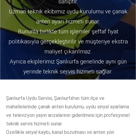
sahiptir.
Uzman teknik ekibimiz uydu kurulumu ve çanak
anten ayarı hizmeti sunar.
Bununla birlikte tüm işlemler şeffaf fiyat
politikasıyla gerçekleştirilir ve müşteriye ekstra
maliyet çıkarılmaz.
Ayrıca ekiplerimiz Şanlıurfa genelinde aynı gün
yerinde teknik servis hizmeti sağlar.
Şanlıurfa Uydu Servisi, Şanlıurfa’nın tüm ilçe ve
mahallelerinde çanak anten kurulumu, uydu sinyal ayarlama
ve televizyon yayın arızalarının giderilmesi için profesyonel
teknik servis hizmeti sunar.
Özellikle sinyal kaybı, kanal bozulması ve anten yön