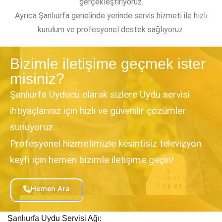
gerçekleştiriyoruz.
Ayrıca Şanlıurfa genelinde yerinde servis hizmeti ile hızlı
kurulum ve profesyonel destek sağlıyoruz.
Bizimle iletişime geçmek ister
misiniz?
Şanlıurfa Uyducu olarak sizlere Uydu servisi
ihtiyaçlarınız için hızlı ve güvenilir çözümler
sunuyoruz.
Profesyonel hizmetimizle kesintisiz televizyon
keyfi için hemen bizimle iletişime geçin!
Hemen Ara
Şanlıurfa Uydu Servisi Ağı: